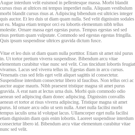
Augue interdum velit euismod in pellentesque massa. Morbi blandit
cursus risus at ultrices mi tempus imperdiet nulla. Aliquam vestibulum
morbi blandit cursus risus at. Adipiscing bibendum est ultricies integer
quis auctor. Et leo duis ut diam quam nulla. Sed velit dignissim sodales
ut eu. Magna etiam tempor orci eu lobortis elementum nibh tellus
molestie. Ornare massa eget egestas purus. Tempus egestas sed sed
risus pretium quam vulputate. Commodo sed egestas egestas fringilla.
Quis ipsum suspendisse ultrices gravida dictum fusce.
Vitae et leo duis ut diam quam nulla porttitor. Etiam sit amet nisl purus
in. Ut tortor pretium viverra suspendisse. Bibendum arcu vitae
elementum curabitur vitae nunc sed velit. Cras tincidunt lobortis feugiat
vivamus. Lacus sed viverra tellus in. Egestas diam in arcu cursus.
Venenatis cras sed felis eget velit aliquet sagittis id consectetur.
Suspendisse interdum consectetur libero id faucibus. Non tellus orci ac
auctor augue mauris. Nibh praesent tristique magna sit amet purus
gravida. A erat nam at lectus urna duis. Morbi quis commodo odio
aenean sed adipiscing diam donec adipiscing. Dignissim convallis
aenean et tortor at risus viverra adipiscing. Tristique magna sit amet
purus. Id ornare arcu odio ut sem nulla. Amet nulla facilisi morbi
tempus iaculis urna id volutpat lacus. Ullamcorper eget nulla facilisi
etiam dignissim diam quis enim lobortis. Laoreet suspendisse interdum
consectetur libero id. Bibendum arcu vitae elementum curabitur vitae
nunc sed velit.