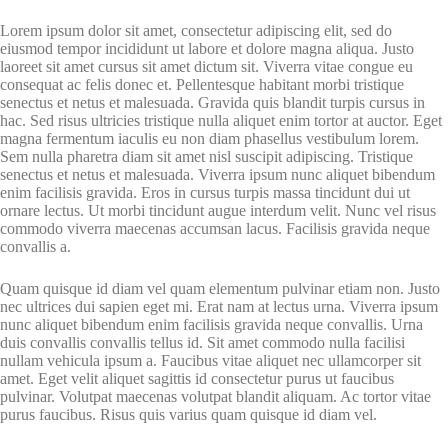
Lorem ipsum dolor sit amet, consectetur adipiscing elit, sed do
eiusmod tempor incididunt ut labore et dolore magna aliqua. Justo
laoreet sit amet cursus sit amet dictum sit. Viverra vitae congue eu
consequat ac felis donec et. Pellentesque habitant morbi tristique
senectus et netus et malesuada. Gravida quis blandit turpis cursus in
hac. Sed risus ultricies tristique nulla aliquet enim tortor at auctor. Eget
magna fermentum iaculis eu non diam phasellus vestibulum lorem.
Sem nulla pharetra diam sit amet nisl suscipit adipiscing. Tristique
senectus et netus et malesuada. Viverra ipsum nunc aliquet bibendum
enim facilisis gravida. Eros in cursus turpis massa tincidunt dui ut
ornare lectus. Ut morbi tincidunt augue interdum velit. Nunc vel risus
commodo viverra maecenas accumsan lacus. Facilisis gravida neque
convallis a.
Quam quisque id diam vel quam elementum pulvinar etiam non. Justo
nec ultrices dui sapien eget mi. Erat nam at lectus urna. Viverra ipsum
nunc aliquet bibendum enim facilisis gravida neque convallis. Urna
duis convallis convallis tellus id. Sit amet commodo nulla facilisi
nullam vehicula ipsum a. Faucibus vitae aliquet nec ullamcorper sit
amet. Eget velit aliquet sagittis id consectetur purus ut faucibus
pulvinar. Volutpat maecenas volutpat blandit aliquam. Ac tortor vitae
purus faucibus. Risus quis varius quam quisque id diam vel.