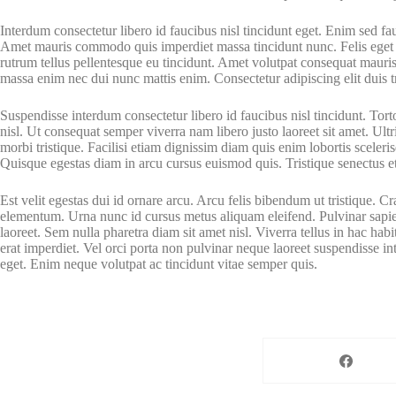
Interdum consectetur libero id faucibus nisl tincidunt eget. Enim sed fa
Amet mauris commodo quis imperdiet massa tincidunt nunc. Felis eget ve
rutrum tellus pellentesque eu tincidunt. Amet volutpat consequat mauris
massa enim nec dui nunc mattis enim. Consectetur adipiscing elit duis tr
Suspendisse interdum consectetur libero id faucibus nisl tincidunt. Tor
nisl. Ut consequat semper viverra nam libero justo laoreet sit amet. Ul
morbi tristique. Facilisi etiam dignissim diam quis enim lobortis scele
Quisque egestas diam in arcu cursus euismod quis. Tristique senectus e
Est velit egestas dui id ornare arcu. Arcu felis bibendum ut tristique. Cr
elementum. Urna nunc id cursus metus aliquam eleifend. Pulvinar sapien 
laoreet. Sem nulla pharetra diam sit amet nisl. Viverra tellus in hac ha
erat imperdiet. Vel orci porta non pulvinar neque laoreet suspendisse i
eget. Enim neque volutpat ac tincidunt vitae semper quis.