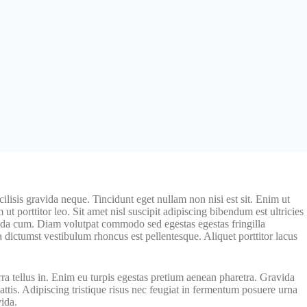
lisis gravida neque. Tincidunt eget nullam non nisi est sit. Enim ut
 ut porttitor leo. Sit amet nisl suscipit adipiscing bibendum est ultricies
avida cum. Diam volutpat commodo sed egestas egestas fringilla
a dictumst vestibulum rhoncus est pellentesque. Aliquet porttitor lacus
verra tellus in. Enim eu turpis egestas pretium aenean pharetra. Gravida
attis. Adipiscing tristique risus nec feugiat in fermentum posuere urna
vida.