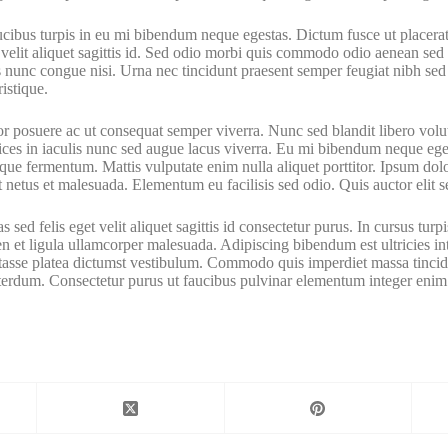
ucibus turpis in eu mi bibendum neque egestas. Dictum fusce ut placerat 
lit aliquet sagittis id. Sed odio morbi quis commodo odio aenean sed ad
 nunc congue nisi. Urna nec tincidunt praesent semper feugiat nibh sed 
istique.
tor posuere ac ut consequat semper viverra. Nunc sed blandit libero vol
trices in iaculis nunc sed augue lacus viverra. Eu mi bibendum neque eg
risque fermentum. Mattis vulputate enim nulla aliquet porttitor. Ipsum d
t netus et malesuada. Elementum eu facilisis sed odio. Quis auctor elit
as sed felis eget velit aliquet sagittis id consectetur purus. In cursus tu
et ligula ullamcorper malesuada. Adipiscing bibendum est ultricies integ
bitasse platea dictumst vestibulum. Commodo quis imperdiet massa tincidu
nterdum. Consectetur purus ut faucibus pulvinar elementum integer enim n