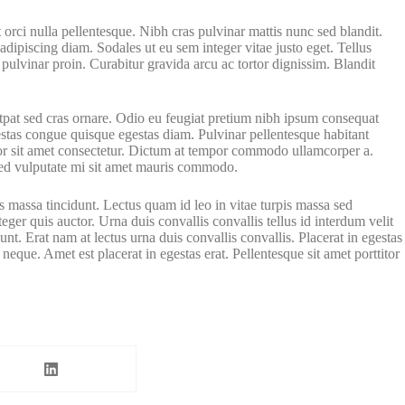
orci nulla pellentesque. Nibh cras pulvinar mattis nunc sed blandit.
ipiscing diam. Sodales ut eu sem integer vitae justo eget. Tellus
pulvinar proin. Curabitur gravida arcu ac tortor dignissim. Blandit
utpat sed cras ornare. Odio eu feugiat pretium nibh ipsum consequat
estas congue quisque egestas diam. Pulvinar pellentesque habitant
olor sit amet consectetur. Dictum at tempor commodo ullamcorper a.
 sed vulputate mi sit amet mauris commodo.
rpis massa tincidunt. Lectus quam id leo in vitae turpis massa sed
er quis auctor. Urna duis convallis convallis tellus id interdum velit
nt. Erat nam at lectus urna duis convallis convallis. Placerat in egestas
eque. Amet est placerat in egestas erat. Pellentesque sit amet porttitor