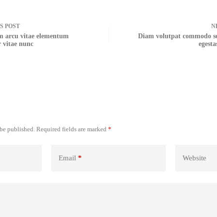
US
POST
N
 arcu vitae elementum
Diam volutpat commodo se
r vitae nunc
egesta
 be published.
Required fields are marked
*
Email
*
Website