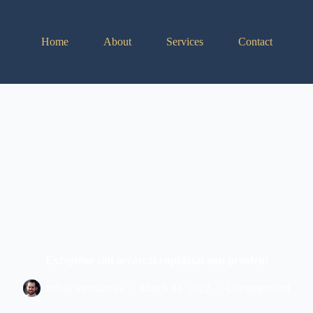
Home
About
Services
Contact
Excepteur sint occaecat cupidatat non proident
info@wpcoder.ca
March 31, 2022
Uncategorized