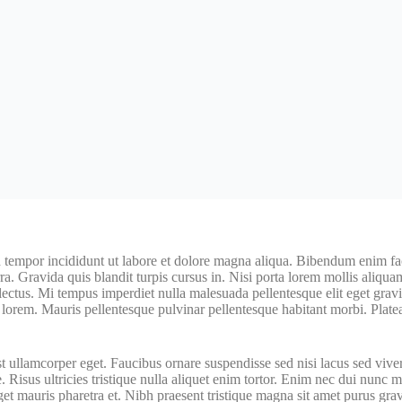
 tempor incididunt ut labore et dolore magna aliqua. Bibendum enim faci
rra. Gravida quis blandit turpis cursus in. Nisi porta lorem mollis aliquam
t lectus. Mi tempus imperdiet nulla malesuada pellentesque elit eget gr
st lorem. Mauris pellentesque pulvinar pellentesque habitant morbi. Plate
la est ullamcorper eget. Faucibus ornare suspendisse sed nisi lacus sed vi
 Risus ultricies tristique nulla aliquet enim tortor. Enim nec dui nunc m
get mauris pharetra et. Nibh praesent tristique magna sit amet purus gra