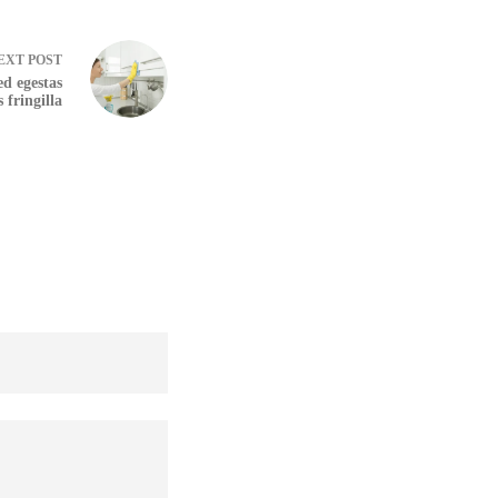
EXT
POST
d egestas
s fringilla